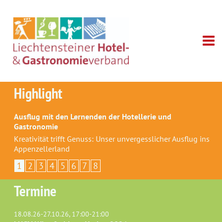
Highlight
Ausflug mit den Lernenden der Hotellerie und
Gastronomie
Kreativität trifft Genuss: Unser unvergesslicher Ausflug ins
Appenzellerland
1
2
3
4
5
6
7
8
Termine
18.08.26-27.10.26, 17:00-21:00