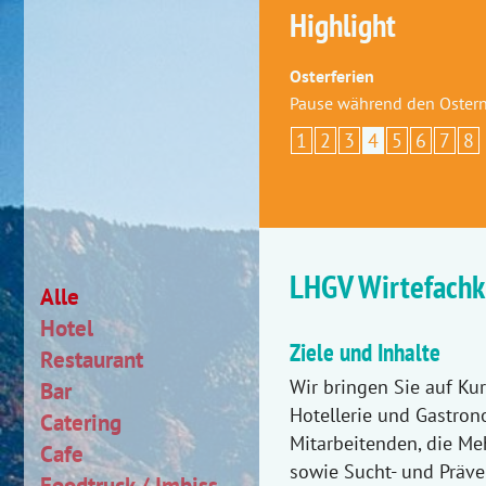
Highlight
Osterferien
Pause während den Ostern
1
2
3
4
5
6
7
8
LHGV Wirtefachk
Alle
Hotel
Ziele und Inhalte
Restaurant
Wir bringen Sie auf Kur
Bar
Hotellerie und Gastron
Catering
Mitarbeitenden, die Me
Cafe
sowie Sucht- und Präve
Foodtruck / Imbiss