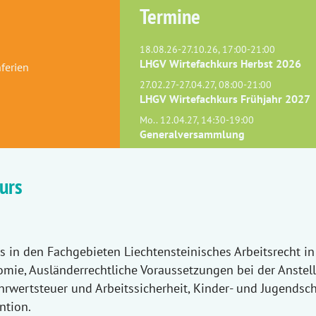
Termine
18.08.26-27.10.26, 17:00-21:00
LHGV Wirtefachkurs Herbst 2026
ferien
27.02.27-27.04.27, 08:00-21:00
LHGV Wirtefachkurs Frühjahr 2027
Mo.. 12.04.27, 14:30-19:00
Generalversammlung
urs
s in den Fachgebieten Liechtensteinisches Arbeitsrecht in
omie, Ausländerrechtliche Voraussetzungen bei der Anstel
hrwertsteuer und Arbeitssicherheit, Kinder- und Jugendsc
ntion.