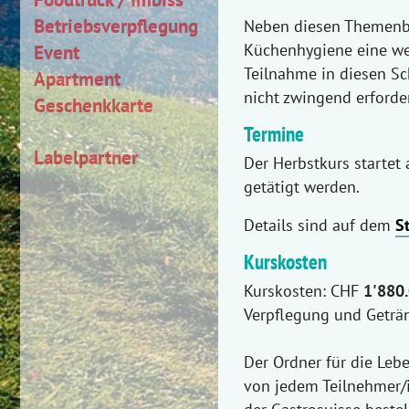
Betriebsverpflegung
Neben diesen Themenber
Küchenhygiene eine wese
Event
Teilnahme in diesen Sc
Apartment
nicht zwingend erforder
Geschenkkarte
Termine
Labelpartner
Der Herbstkurs startet
getätigt werden.
Details sind auf dem
S
Kurskosten
Kurskosten: CHF
1'880
Verpflegung und Geträn
Der Ordner für die Le
von jedem Teilnehmer/i