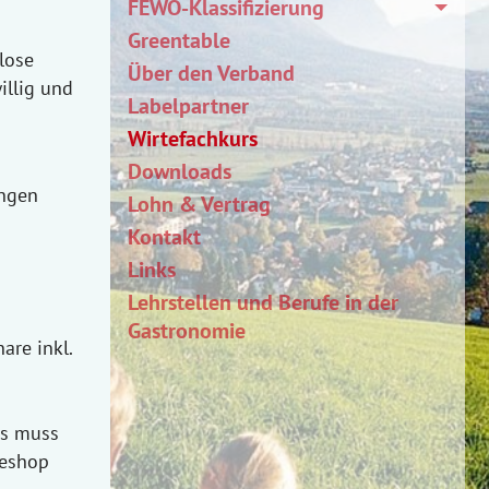
FEWO-Klassifizierung
Greentable
lose
Über den Verband
illig und
Labelpartner
Wirtefachkurs
Downloads
ungen
Lohn & Vertrag
Kontakt
Links
Lehrstellen und Berufe in der
Gastronomie
are inkl.
bs muss
neshop