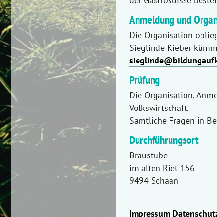
der Gastrosuisse bestel
Anmeldung und Organ
Die Organisation oblie
Sieglinde Kieber kümm
sieglinde@bildungaufku
Prüfung
Die Organisation, Anm
Volkswirtschaft.
Sämtliche Fragen in Bez
Durchführungsort
Braustube
im alten Riet 156
9494 Schaan
Impressum
Datenschut