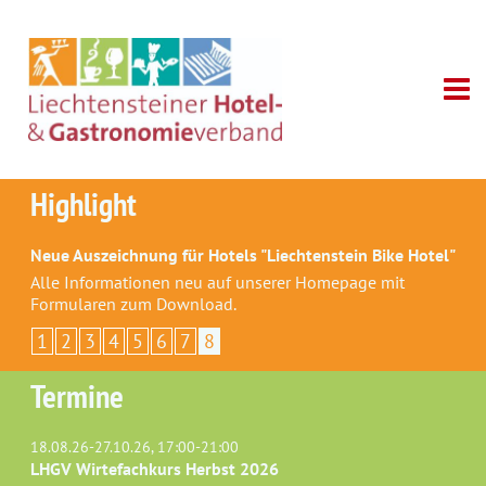
Highlight
Neue Auszeichnung für Hotels "Liechtenstein Bike Hotel"
Alle Informationen neu auf unserer Homepage mit
Formularen zum Download.
1
2
3
4
5
6
7
8
Termine
18.08.26-27.10.26, 17:00-21:00
LHGV Wirtefachkurs Herbst 2026